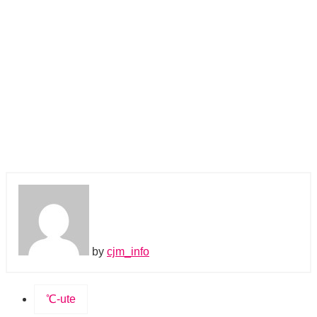
by
cjm_info
℃-ute