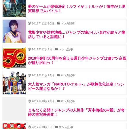
夢のゲームが発売決定！ルフィが！ナルトが！悟空が！現
実世界で大バトル！
2017年12月10日
マンガ記事
電影少女や封神演義…ジャンプの懐かしい名作が続々と復
活していると話題に！
2017年12月3日
マンガ記事
2018年創刊50周年を迎える週刊少年ジャンプは激アツ企画
が盛り沢山っ！
2017年11月22日
マンガ記事
大人気マンガ「NARUTO-ナルト-」が歌舞伎化決定！ワン
ピース超えなるか！？
2017年10月22日
マンガ記事
まもなく公開！ジャンプの人気作「斉木楠雄のΨ難」が奇
跡の実写映画化！
2017年10月8日
マンガ記事